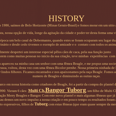
HISTORY
 1986, saímos de Belo Horizonte (Minas Gerais-Brasil) e fomos morar em um sitio 
sta, nossa opção de vida, longe da agitação da cidade e poder ter desta forma uma v
época um belo casal de Dobermanns, quando estes se foram ocuparam seu lugar du
erinário e desde cedo tivemos o exemplo de amizade e o contato com todos os anima
te despertei um interesse especial pêlos cães de caca, pela sua fu
orem como muitas pessoas no inicio da sua criação, teve minhas experiências com d
ceu na minha casa um senhor com uma fêmea Beagle, e me propus uma socied
ssoa, voltou, desta vez com uma fêmea Bicolor prenhe. Nossa primeira ninhada de 
9 lindos filhotes. Ficamos encantados e nos apaixonamos pela raça Beagle. Fomos
numero de Beagles e diminuindo as outras raças.
rco em nossa historia como criadores de Beagle, foi a partir da compra do plantel 
Bangor Tuborg
Multi Ch.
990. Vieram 6 cães:
, um filho de Multi 
iação Merry Beagles e Bangor. Com este novo plantel e mais algumas fêmeas que já
u demos um novo impulso a nossa criação e em pouco tempo os resultados foram a
Tuborg
to expressivos, filhos de
com estas fêmeas (que eram quase sempre da mes