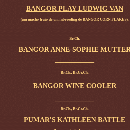
BANGOR PLAY LUDWIG VAN
(um macho fruto de um inbreeding de BANGOR CORN FLAKES).
_________________
Br.Ch.
BANGOR ANNE-SOPHIE MUTTE
_________________
Br.Ch., Br.Gr.Ch.
BANGOR WINE COOLER
_________________
Br.Ch., Br.Gr.Ch.
PUMAR'S KATHLEEN BATTLE