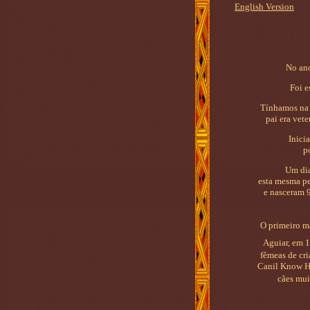
English Version
No ano
Foi e
Tínhamos na 
pai era vet
Inicialmen
p
Um dia apare
esta mesma pe
e nasceram 
O primeiro ma
Aguiar, em 1
fêmeas de cr
Canil Know Ha
cães mui