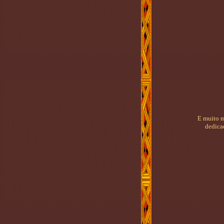
E muito ma
dedica