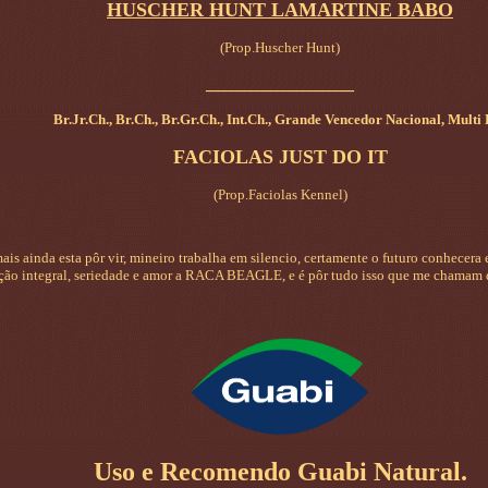
HUSCHER HUNT LAMARTINE BABO
(Prop.Huscher Hunt)
_________________
Br.Jr.Ch., Br.Ch., Br.Gr.Ch., Int.Ch., Grande Vencedor Nacional, Multi
FACIOLAS JUST DO IT
(Prop.Faciolas Kennel)
is ainda esta pôr vir, mineiro trabalha em silencio, certamente o futuro conhecera e
ção integral, seriedade e amor a RACA BEAGLE, e é pôr tudo isso que me cham
Uso e Recomendo Guabi Natural.