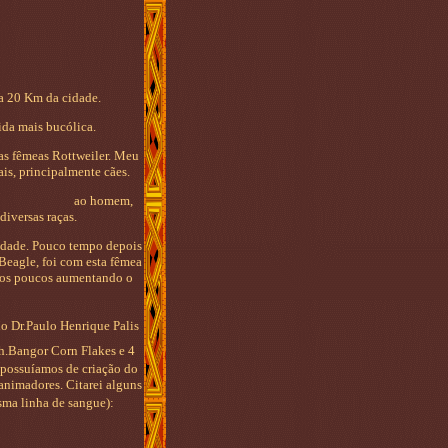
a 20 Km da cidade.
ida mais bucólica.
as fêmeas Rottweiler. Meu
is, principalmente cães.
nção junto ao homem,
iversas raças.
ade. Pouco tempo depois
Beagle, foi com esta fêmea
 aos poucos aumentando o
do Dr.Paulo Henrique Palis
Ch.Bangor Corn Flakes e 4
 possuíamos de criação do
nimadores. Citarei alguns
ma linha de sangue):